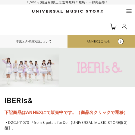
コンテ
2,500円(税込み)以上は送料無料＊離島・一部商品除く
ンツに
進む
ロ
カ
グ
ー
イ
ト
ン
本店とANNEX店について
ANNEXはこちら
IBERIs&
下記商品はANNEXにて販売中です。（商品名クリックで遷移）
・D2CJ-11070 「from 8 petals for &er【UNIVERSAL MUSIC STORE限定
盤】」